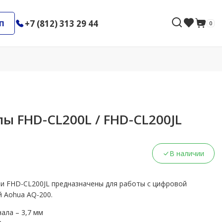
+7 (812) 313 29 44
П
0
ы FHD-CL200L / FHD-CL200JL
В наличии
и FHD-CL200JL предназначены для работы с цифровой
й
Aohua AQ-200
.
ала – 3,7 мм