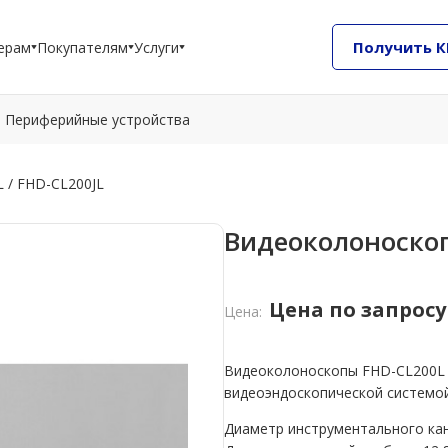
Получить К
ерам
Покупателям
Услуги
Периферийные устройства
 / FHD-CL200JL
Видеоколоноскоп
Цена по запросу
Цена:
Видеоколоноскопы FHD-CL200L 
видеоэндоскопической системо
Диаметр инструментального кан