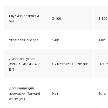
Глубина резкости,
3-100
3-100
мм
Угол поля обзора
140°
140°
Диапазон углов
изгиба ВВ/ВН/ВЛ/
U210°D90°L100°R100°
U210°
ВП
Доп. канал для
промывки (forward
Нет
Есть
water-jet)