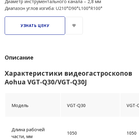
Диаметр инструментального канала – 2,8 мм
Диапазон углов изгиба: U210°D90°L100°R100°
УЗНАТЬ ЦЕНУ
Описание
Характеристики видеогастроскопов
Aohua VGT-Q30/VGT-Q30J
Модель
VGT-Q30
VGT-Q
Длина рабочей
1050
1050
части, мм